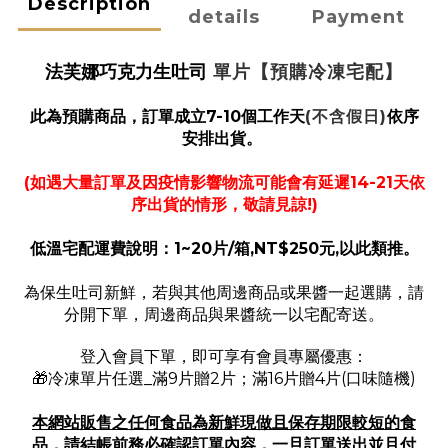
Description
details
Payment
法芙娜巧克力生吐司
單片
【預購冷凍宅配】
此為預購商品
，訂單成立7-10個工作天
(不含假日)
依序
安排出貨。
(如遇大量訂單及因疫情影響物流可能會有延遲14-21天依
序出貨的情形，敬請見諒!)
低溫宅配運費說明：1~20片/箱,NT$250元,以此類推。
為保生吐司新鮮，若與其他周邊商品或果醬一起選購，請
分開下單，周邊商品與果醬統一以宅配寄送。
登入會員下單，即可享有會員專屬優惠：
🎁冷凍單片任選_滿9片贈2片；滿16片贈4片(口味隨機)
本網站販售之任何食品為新鮮現做且保存期限較短的食
品，請結帳前務必確認訂單內容，一旦訂單送出並且付