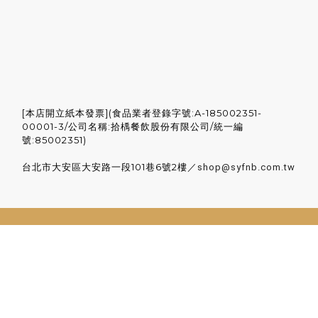
[本店開立紙本發票](食品業者登錄字號:A-185002351-
00001-3/公司名稱:拾楀餐飲股份有限公司/統一編
號:85002351)
台北市大安區大安路一段101巷6號2樓／
shop@syfnb.com.tw