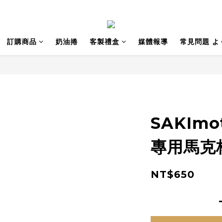
訂購商品
奶油捲
客製禮盒
媒體報導
常見問題 よ
SAKImo
專用馬克
NT$650