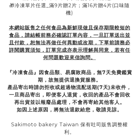
🎁冷凍單片任選_滿9片贈2片；滿16片贈4片(口味隨
機)
本網站販售之任何食品為新鮮現做且保存期限較短的
食品，請結帳前務必確認訂單內容，一旦訂單送出並
且付款，恕無法再做任何異動或改期，下單前請務必
詳閱購買須知，訂單完成亦表示理解與同意，若有任
何問題歡迎來信詢問。
『冷凍食品』因食品類、易腐敗商品，無7天免費鑑賞
期，故無提供退換貨服務。
產品寄出時請勿拒收或超過物流配送期(7天)未收件，
一旦商品寄出，即便客人退貨，收回的產品不會回收
再出貨並以報廢品處理，不會再寄給其他客人。
如因上述原因，將無法退款給您，敬請見諒。
Sakimoto bakery Taiwan 保有吐司販售調整權
利。