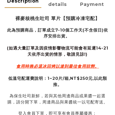
Description
details
Payment
裸麥核桃生吐司
單片
【預購冷凍宅配】
此為預購商品，
訂單成立7-10個工作天
(不含假日)
依
序安排出貨。
(如遇大量訂單及因疫情影響物流可能會有延遲14-21
天依序出貨的情形，敬請見諒!)
食用時務必退冰回烤以達到最佳食用狀態。
低溫宅配運費說明：1~20片/箱,NT$250元,以此類
推。
為保生吐司新鮮，若與其他周邊商品或果醬一起選
購，請分開下單，周邊商品與果醬統一以宅配寄送。
登入會員下單，即可享有會員專屬優惠：