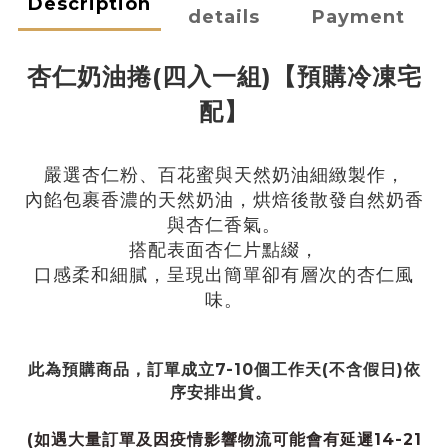
Description
details
Payment
杏仁奶油捲(四入一組)
【預購冷凍宅
配】
嚴選杏仁粉、百花蜜與天然奶油細緻製作，
內餡包裹香濃的天然
奶油，烘焙後散發自然奶香
與杏仁香氣。
搭配表面杏仁片點綴，
口感柔和細膩，呈現出簡單卻有層次的杏仁風
味。
此為預購商品，
訂單成立7-10個工作天
(不含假日)
依
序安排出貨。
(如遇大量訂單及因疫情影響物流可能會有延遲14-21