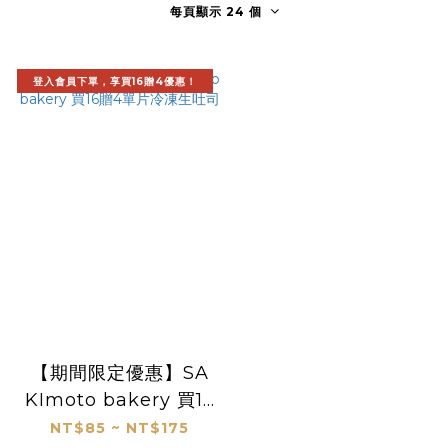
每頁顯示 24 個
登入會員下單，享買16贈4優惠！
【期間限定優惠】SA
KImoto bakery 買16
贈4單片冷凍生吐司
NT$85 ~ NT$175