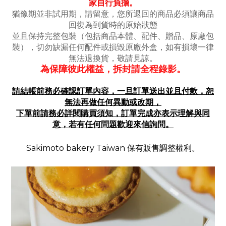
家自行負擔
。
猶豫期並非試用期，請留意，您所退回的商品必須讓商品
回復為到貨時的原始狀態
並且保持完整包裝（包括商品本體、配件、贈品、原廠包
裝）
，切勿缺漏任何配件或損毀原廠外盒，如有損壞一律
無法退換貨，敬請見諒。
為保障彼此權益，拆封請全程錄影。
請結帳前務必確認訂單內容，一旦訂單送出並且付款，恕
無法再做
任何異動或改期，
下單前請務必詳閱購買須知，訂單完成亦表示理解與同
意，若有任何問題歡迎來信詢問。
Sakimoto bakery Taiwan 保有販售調整權利。