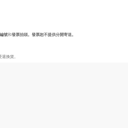
和
編號
發票抬頭。發票恕不提供分開寄送。
受退換貨。