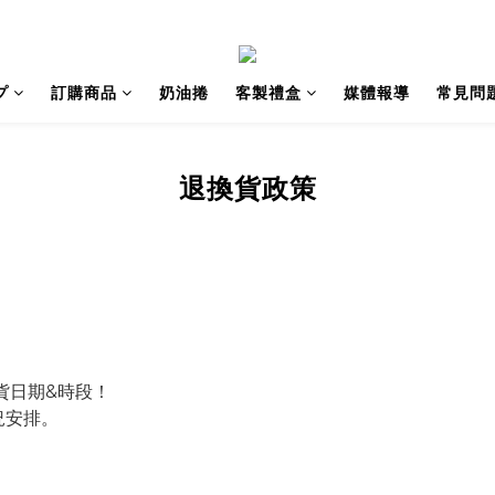
プ
訂購商品
奶油捲
客製禮盒
媒體報導
常見問
退換貨政策
貨日期&時段！
況安排。