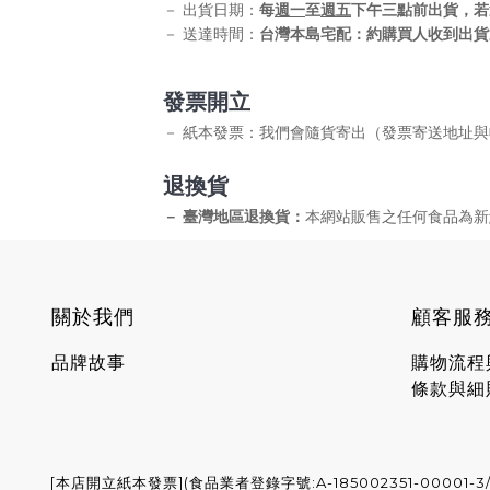
－
出貨日期：
每
週一
至
週五
下午三點前出貨，若
－ 送達時間：
台灣本島宅配：約購買人收到出貨
發票開立
我們會隨貨寄出（發票寄送地址與
－
紙本發票：
退換貨
本網站販售之任何食品為新
－ 臺灣地區退換貨：
關於我們
顧客服
品牌故事
購物流程
條款與細
[本店開立紙本發票](食品業者登錄字號:A-185002351-00001