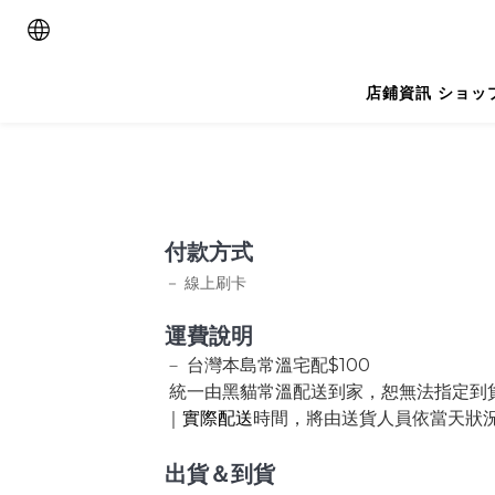
店鋪資訊 ショッ
付款方式
－ 線上刷卡
運費說明
台灣本島常溫宅配$100
－
統一由黑貓常溫配送到家，恕無法指定到
｜
實際配送
時間，將由送貨人員依當天狀
出貨＆到貨