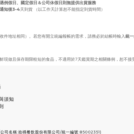
遇例假日、國定假日＆公司休假日則無提供出貨服務
通知後3-4
天到貨
（以工作天計算恕不能指定到貨時間）
收件地址相同）。若您有開立統編報帳的需求，請務必於結帳時輸入
統一
鮮現做且保存期限較短的食品，不適用於7天鑑賞期之相關條例，恕不接
務
與須知
則
-3/公司名稱:拾楀餐飲股份有限公司/統一編號:85002351)