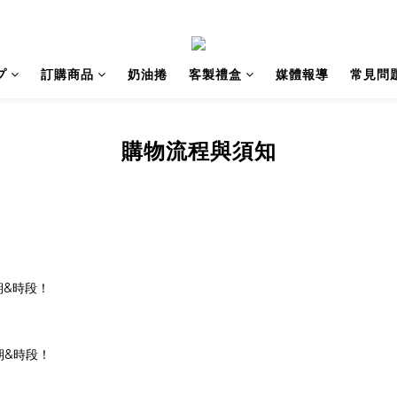
プ
訂購商品
奶油捲
客製禮盒
媒體報導
常見問
購物流程與須知
期
&
時段！
。
期&時段！
。