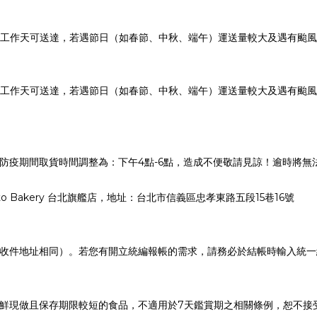
0個工作天可送達，若遇節日（如春節、中秋、端午）運送量較大及遇有颱
0個工作天可送達，若遇節日（如春節、中秋、端午）運送量較大及遇有颱
防疫期間取貨時間調整為：下午4點-6點，造成不便敬請見諒！
逾時將無
o Bakery
台北旗艦店，地址：台北市信義區忠孝東路五段
15
巷
16
號
收件地址相同）。若您有開立統編報帳的需求，請務必於結帳時輸入統一
鮮現做且保存期限較短的食品，不適用於
7
天鑑賞期之相關條例，恕不接