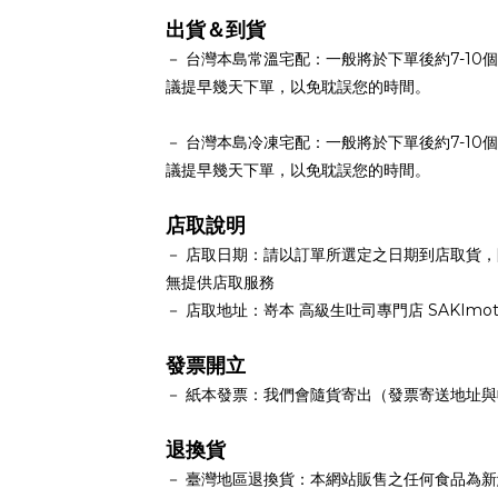
出貨＆到貨
－
台灣本島常溫宅配：
一
般將於下單後約7-1
議提早幾天下單，以免耽誤您的時間。
－
台灣本島冷凍宅配：
一
般將於下單後約7-1
議提早幾天下單，以免耽誤您的時間。
店取說明
－
店取日期：請以訂單所選定之日期到店取貨
，
無提供店取服務
－
店取地址：
嵜本 高級生吐司專門店
SAKImot
發票開立
－
紙本發票：
我們會隨貨寄出（發票寄送地址與
退換貨
－
臺灣地區退換貨：
本網站販售之任何食品為新