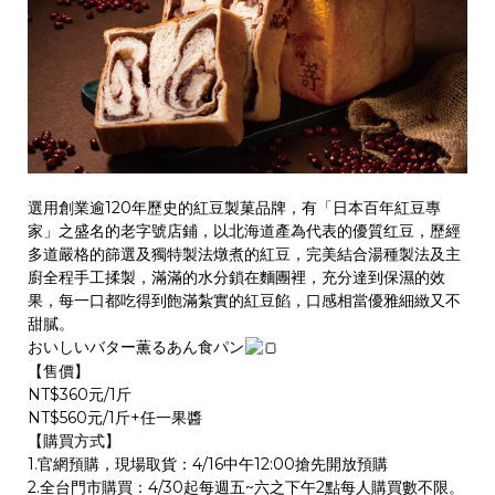
選用創業逾120年歷史的紅豆製菓品牌，有「日本百年紅豆專
家」之盛名的老字號店鋪，以北海道產為代表的優質红豆，歷經
多道嚴格的篩選及獨特製法燉煮的紅豆，完美結合湯種製法及主
廚全程手工揉製，滿滿的水分鎖在麵團裡，充分達到保濕的效
果，每一口都吃得到飽滿紮實的紅豆餡，口感相當優雅細緻又不
甜膩。
おいしいバター薫るあん食パン
【售價】
NT$360元/1斤
NT$560元/1斤+任一果醬
【購買方式】
1.官網預購，現場取貨：4/16中午12:00搶先開放預購
2.全台門市購買：4/30起每週五~六之下午2點每人購買數不限。